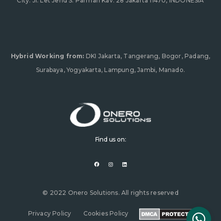
City. Jl. Let Jend S. Parman Kav. 28 Jakarta 11470, INDONESIA
Hybrid Working from:
DKI Jakarta, Tangerang, Bogor, Padang,
Surabaya, Yogyakarta, Lampung, Jambi, Manado.
Find us on:
F
I
L
a
n
i
c
s
n
e
t
k
b
a
e
o
g
d
o
r
i
© 2022 Onero Solutions. All rights reserved
k
a
n
m
Privacy Policy
Cookies Policy