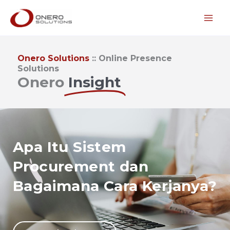
Lewati
ke
konten
Onero Solutions
:: Online Presence
Solutions​
Onero
Insight
Apa Itu Sistem
Procurement dan
Bagaimana Cara Kerjanya?