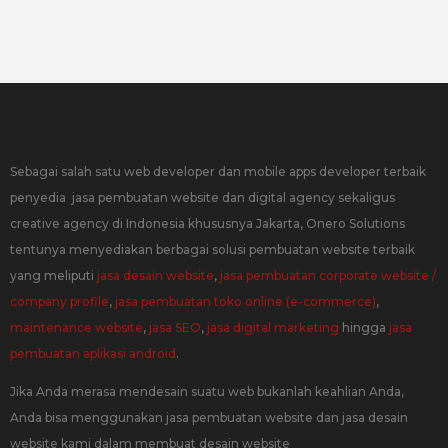
Sebagai salah satu web developer dan mobile apps developer terbaik
penyedia jasa pembuatan website dan digital agency sekaligus
creative agency di Indonesia khususnya Jakarta, Onero Solutions
tentunya menyediakan berbagai solusi pembuatan website terbaik
yang meliputi
jasa desain website
,
jasa pembuatan corporate website /
company profile
,
jasa pembuatan toko online (e-commerce)
,
maintenance website
,
jasa SEO
,
jasa digital marketing
hingga
jasa
pembuatan aplikasi android
.
Jika Anda merasa mendesain suatu web bukanlah keahlian Anda,
Anda bisa menggunakan jasa pembuatan website dan jasa desain
website kami dalam membuat desain website