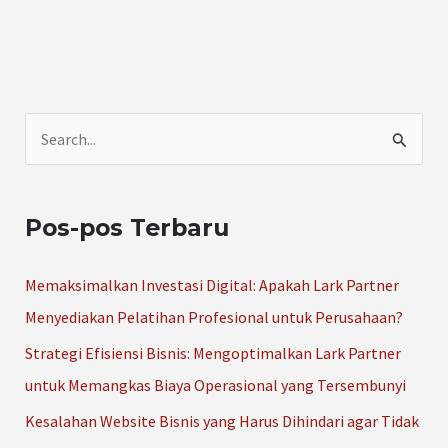
C
a
r
Pos-pos Terbaru
i
u
Memaksimalkan Investasi Digital: Apakah Lark Partner
n
Menyediakan Pelatihan Profesional untuk Perusahaan?
t
Strategi Efisiensi Bisnis: Mengoptimalkan Lark Partner
u
untuk Memangkas Biaya Operasional yang Tersembunyi
k
Kesalahan Website Bisnis yang Harus Dihindari agar Tidak
: