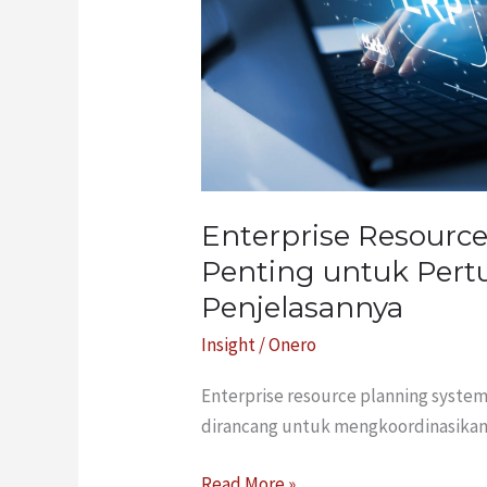
Pertumbuhan
Perusahaan,
Ini
Penjelasannya
Enterprise Resourc
Penting untuk Pert
Penjelasannya
Insight
/
Onero
Enterprise resource planning system
dirancang untuk mengkoordinasikan
Read More »