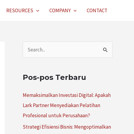
RESOURCES
COMPANY
CONTACT
C
a
r
Pos-pos Terbaru
i
u
Memaksimalkan Investasi Digital: Apakah
n
Lark Partner Menyediakan Pelatihan
t
Profesional untuk Perusahaan?
u
Strategi Efisiensi Bisnis: Mengoptimalkan
k