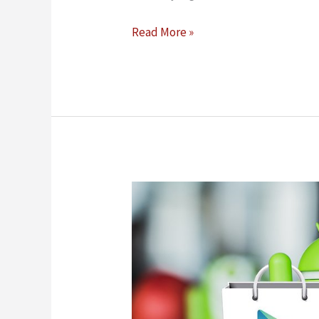
Read More »
Apa
Itu
APK
dan
Apa
Perannya
dalam