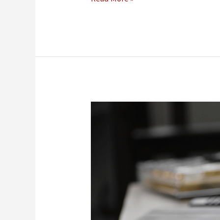
25
Ide
Konten
Instagram
Bisnis
2024
untuk
Tingkatkan
Engagement