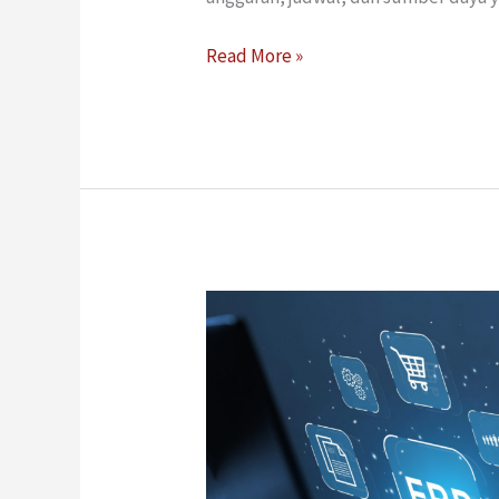
Read More »
Enterprise
Resource
Planning
System:
Sistem
Penting
untuk