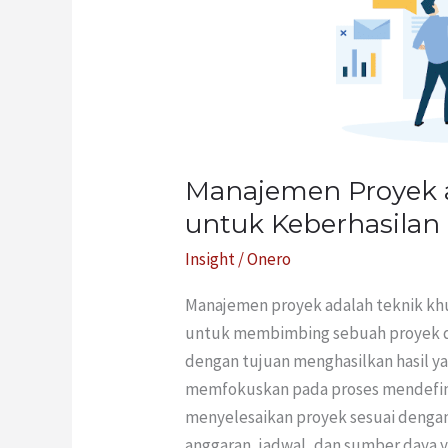
Praktik
Esensial
untuk
Keberhasilan
Proyek
Manajemen Proyek a
untuk Keberhasilan
Insight
/
Onero
Manajemen proyek adalah teknik khus
untuk membimbing sebuah proyek dar
dengan tujuan menghasilkan hasil ya
memfokuskan pada proses mendefini
menyelesaikan proyek sesuai dengan
anggaran, jadwal, dan sumber daya y