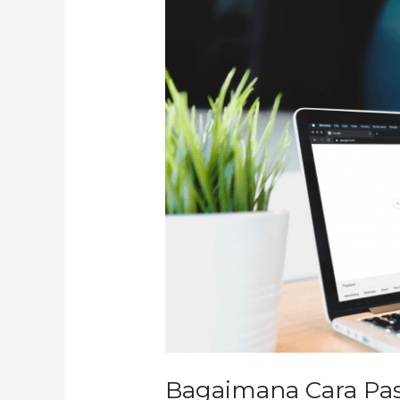
Cara
Pasang
Iklan
di
Google?
Bagaimana Cara Pas