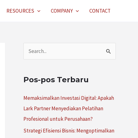
RESOURCES
COMPANY
CONTACT
C
a
r
Pos-pos Terbaru
i
u
Memaksimalkan Investasi Digital: Apakah
n
Lark Partner Menyediakan Pelatihan
t
Profesional untuk Perusahaan?
u
Strategi Efisiensi Bisnis: Mengoptimalkan
k