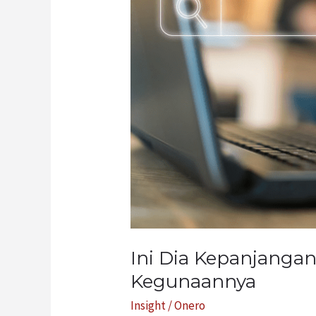
SEO
dan
Beragam
Kegunaannya
Ini Dia Kepanjanga
Kegunaannya
Insight
/
Onero