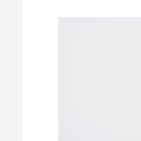
Bagaimana
Cara
Beriklan
di
Facebook
Ads
Langsung
dari
Halaman
Bisnis?