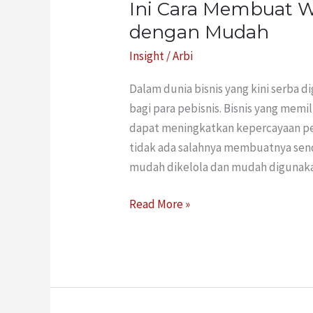
Ini Cara Membuat W
Ini
Cara
dengan Mudah
Membuat
Insight
/
Arbi
Web
Bisnis
Dalam dunia bisnis yang kini serba di
Melalui
bagi para pebisnis. Bisnis yang memil
Wix
dapat meningkatkan kepercayaan pel
dengan
tidak ada salahnya membuatnya send
Mudah
mudah dikelola dan mudah digunak
Read More »