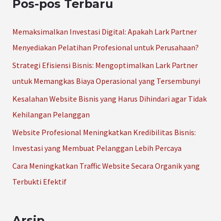
Pos-pos Terbaru
i
u
Memaksimalkan Investasi Digital: Apakah Lark Partner
n
Menyediakan Pelatihan Profesional untuk Perusahaan?
t
Strategi Efisiensi Bisnis: Mengoptimalkan Lark Partner
u
untuk Memangkas Biaya Operasional yang Tersembunyi
k
Kesalahan Website Bisnis yang Harus Dihindari agar Tidak
:
Kehilangan Pelanggan
Website Profesional Meningkatkan Kredibilitas Bisnis:
Investasi yang Membuat Pelanggan Lebih Percaya
Cara Meningkatkan Traffic Website Secara Organik yang
Terbukti Efektif
Arsip