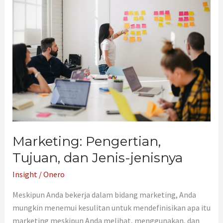
Pengertian,
Tujuan,
dan
Jenis-
jenisnya
Marketing: Pengertian,
Tujuan, dan Jenis-jenisnya
Insight
/
Onero
Meskipun Anda bekerja dalam bidang marketing, Anda
mungkin menemui kesulitan untuk mendefinisikan apa itu
marketing meskipun Anda melihat, menggunakan, dan