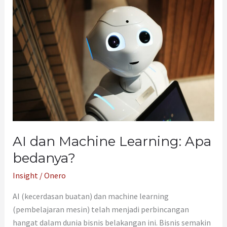
dan
Machine
Learning:
Apa
bedanya?
AI dan Machine Learning: Apa
bedanya?
Insight
/
Onero
AI (kecerdasan buatan) dan machine learning
(pembelajaran mesin) telah menjadi perbincangan
hangat dalam dunia bisnis belakangan ini. Bisnis semakin