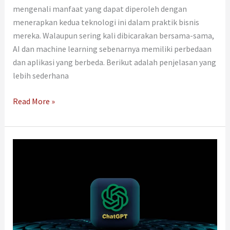
mengenali manfaat yang dapat diperoleh dengan
menerapkan kedua teknologi ini dalam praktik bisnis
mereka. Walaupun sering kali dibicarakan bersama-sama,
AI dan machine learning sebenarnya memiliki perbedaan
dan aplikasi yang berbeda. Berikut adalah penjelasan yang
lebih sederhana
Read More »
Pro
Kontra
Konten
Buatan
AI
untuk
Optimasi