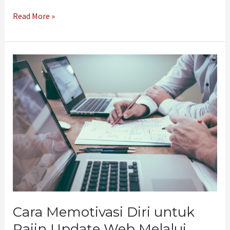
Read More »
Cara
Memotivasi
Diri
untuk
Rajin
Update
Web
Melalui
Jasa
Website
Jogja
Cara Memotivasi Diri untuk
Rajin Update Web Melalui