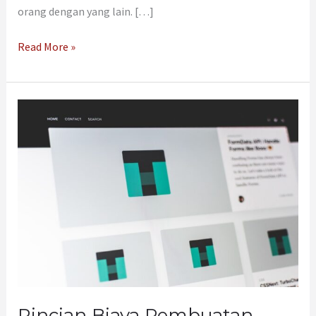
orang dengan yang lain. […]
Read More »
Rincian
Biaya
Pembuatan
Website
yang
Perlu
Kamu
Tahu!
Rincian Biaya Pembuatan