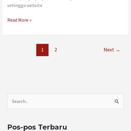
sehingga website
Read More »
1
2
Next
→
C
a
r
Pos-pos Terbaru
i