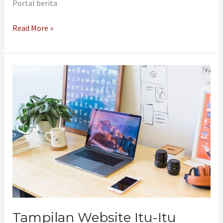
Portal berita
Read More »
Tampilan
Website
Itu-
Itu
Saja?
Yuk
Buat
Tampilan
Menarik
Dan
Cantik
Dengan
Tampilan Website Itu-Itu