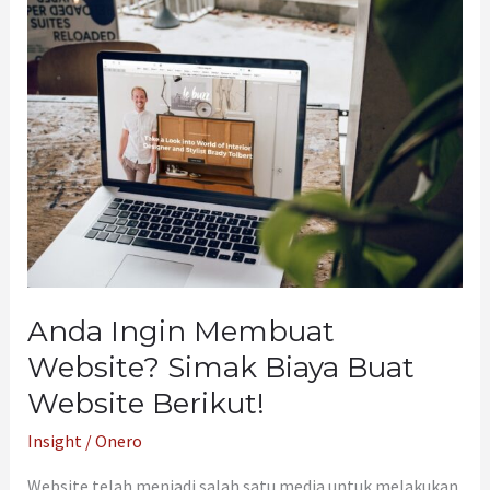
Anda
Ingin
Membuat
Website?
Simak
Biaya
Buat
Website
Berikut!
Anda Ingin Membuat
Website? Simak Biaya Buat
Website Berikut!
Insight
/
Onero
Website telah menjadi salah satu media untuk melakukan