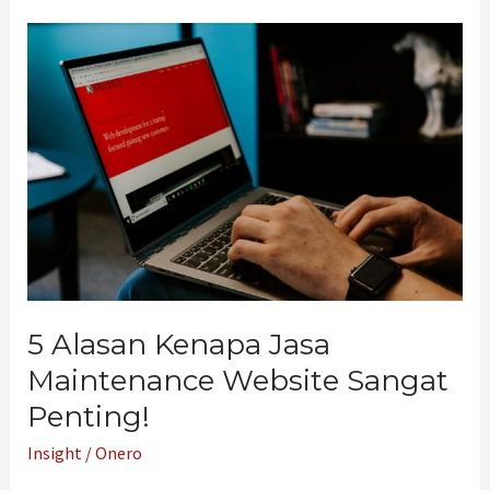
5
Alasan
Kenapa
Jasa
Maintenance
Website
Sangat
Penting!
5 Alasan Kenapa Jasa
Maintenance Website Sangat
Penting!
Insight
/
Onero