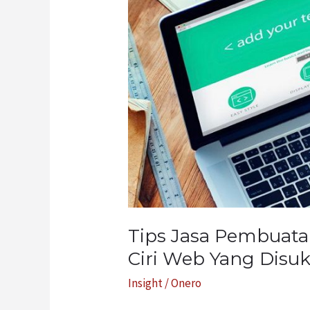
Pembuatan
Website
Terbaik
untuk
Ciri
Web
Yang
Disukai
oleh
Visitor
Tips Jasa Pembuata
Ciri Web Yang Disuka
Insight
/
Onero