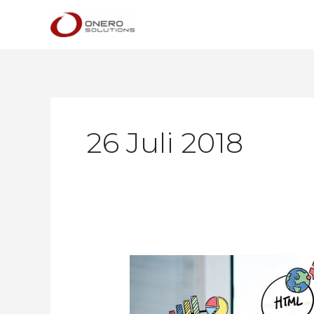
Lewati
ke
konten
26 Juli 2018
Keuntungan
Menggunakan
Jasa