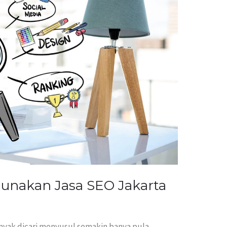
nakan Jasa SEO Jakarta
anyak dicari menyusul semakin banya pula