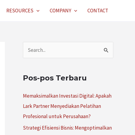
RESOURCES
COMPANY
CONTACT
C
a
r
Pos-pos Terbaru
i
u
Memaksimalkan Investasi Digital: Apakah
n
Lark Partner Menyediakan Pelatihan
t
Profesional untuk Perusahaan?
u
Strategi Efisiensi Bisnis: Mengoptimalkan
k