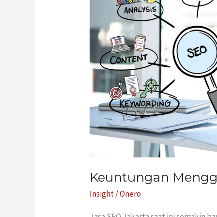
SEO
Jakarta
Keuntungan Menggu
Insight
/
Onero
Jasa SEO Jakarta saat ini semakin b