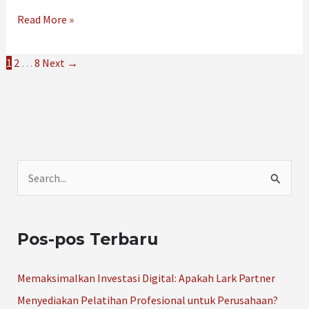
Read More »
1
2
…
8
Next
→
C
a
r
Pos-pos Terbaru
i
u
Memaksimalkan Investasi Digital: Apakah Lark Partner
n
Menyediakan Pelatihan Profesional untuk Perusahaan?