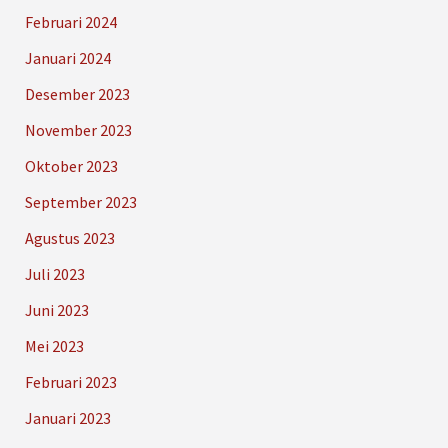
Februari 2024
Januari 2024
Desember 2023
November 2023
Oktober 2023
September 2023
Agustus 2023
Juli 2023
Juni 2023
Mei 2023
Februari 2023
Januari 2023