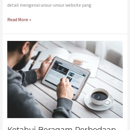
detail mengenai unsur-unsur website yang
Read More »
Ketahui
Beragam
Perbedaan
Situs
dan
Website,
Apa
Saja?
Ketahui Beragam Perbedaan