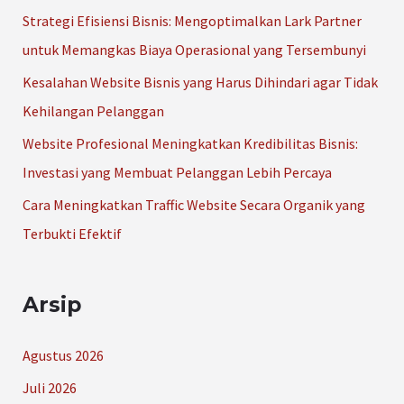
t
Strategi Efisiensi Bisnis: Mengoptimalkan Lark Partner
u
untuk Memangkas Biaya Operasional yang Tersembunyi
k
Kesalahan Website Bisnis yang Harus Dihindari agar Tidak
:
Kehilangan Pelanggan
Website Profesional Meningkatkan Kredibilitas Bisnis:
Investasi yang Membuat Pelanggan Lebih Percaya
Cara Meningkatkan Traffic Website Secara Organik yang
Terbukti Efektif
Arsip
Agustus 2026
Juli 2026