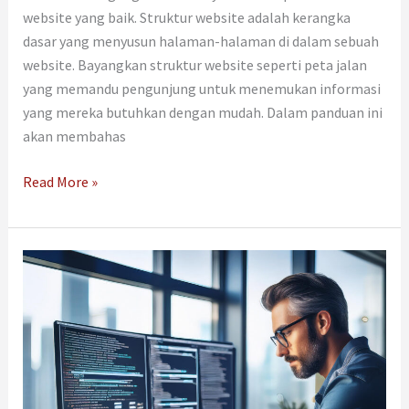
website yang baik. Struktur website adalah kerangka
dasar yang menyusun halaman-halaman di dalam sebuah
website. Bayangkan struktur website seperti peta jalan
yang memandu pengunjung untuk menemukan informasi
yang mereka butuhkan dengan mudah. Dalam panduan ini
akan membahas
Read More »
Ini
Dia
Unsur-
Unsur
Website
dalam
Pembuatan