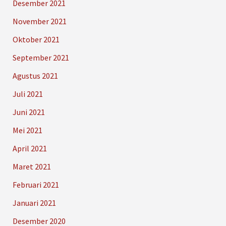
Desember 2021
November 2021
Oktober 2021
September 2021
Agustus 2021
Juli 2021
Juni 2021
Mei 2021
April 2021
Maret 2021
Februari 2021
Januari 2021
Desember 2020