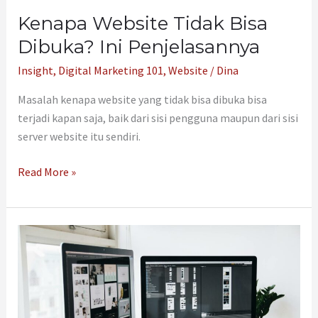
Kenapa Website Tidak Bisa
Dibuka? Ini Penjelasannya
Insight
,
Digital Marketing 101
,
Website
/
Dina
Masalah kenapa website yang tidak bisa dibuka bisa
terjadi kapan saja, baik dari sisi pengguna maupun dari sisi
server website itu sendiri.
Read More »
Apakah
Website
Prototype
Penting?
Temukan