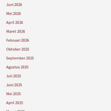
Juni 2026
Mei 2026
April 2026
Maret 2026
Februari 2026
Oktober 2025
September 2025
Agustus 2025
Juli 2025
Juni 2025
Mei 2025
April 2025