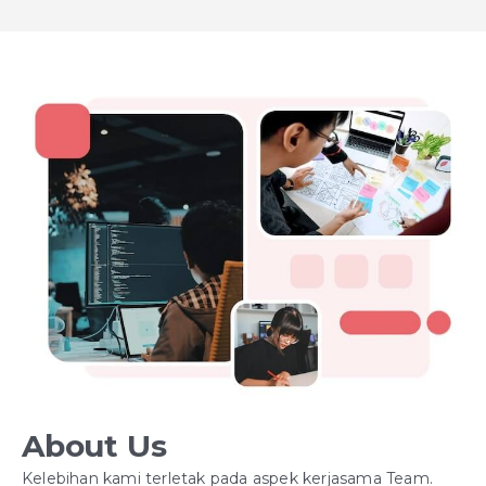
About Us
Kelebihan kami terletak pada aspek kerjasama Team.