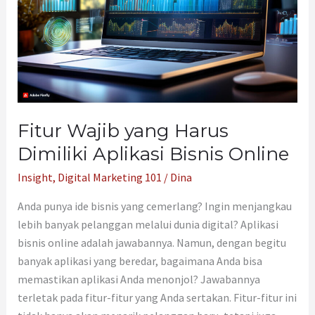
Bisnis
Online
Fitur Wajib yang Harus
Dimiliki Aplikasi Bisnis Online
Insight
,
Digital Marketing 101
/
Dina
Anda punya ide bisnis yang cemerlang? Ingin menjangkau
lebih banyak pelanggan melalui dunia digital? Aplikasi
bisnis online adalah jawabannya. Namun, dengan begitu
banyak aplikasi yang beredar, bagaimana Anda bisa
memastikan aplikasi Anda menonjol? Jawabannya
terletak pada fitur-fitur yang Anda sertakan. Fitur-fitur ini