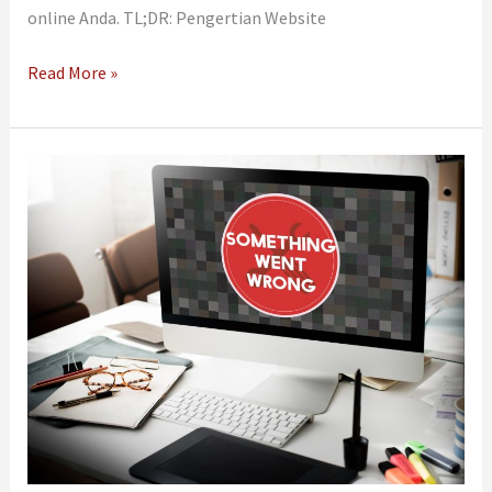
online Anda. TL;DR: Pengertian Website
Read More »
Kenapa
Website
Tidak
Bisa
Dibuka?
Ini
Penjelasannya