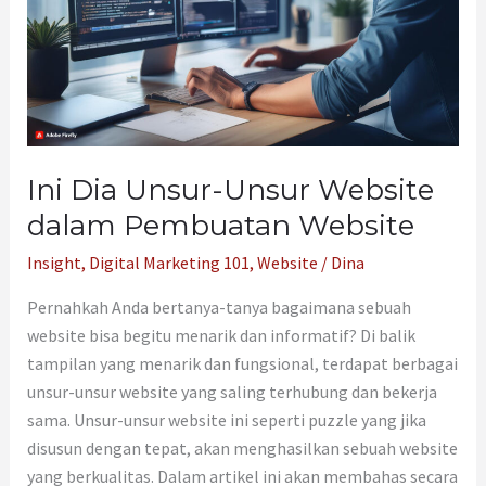
Website
Ini Dia Unsur-Unsur Website
dalam Pembuatan Website
Insight
,
Digital Marketing 101
,
Website
/
Dina
Pernahkah Anda bertanya-tanya bagaimana sebuah
website bisa begitu menarik dan informatif? Di balik
tampilan yang menarik dan fungsional, terdapat berbagai
unsur-unsur website yang saling terhubung dan bekerja
sama. Unsur-unsur website ini seperti puzzle yang jika
disusun dengan tepat, akan menghasilkan sebuah website
yang berkualitas. Dalam artikel ini akan membahas secara