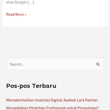
atau Google […]
Read More »
C
a
r
Pos-pos Terbaru
i
u
Memaksimalkan Investasi Digital: Apakah Lark Partner
n
Menyediakan Pelatihan Profesional untuk Perusahaan?