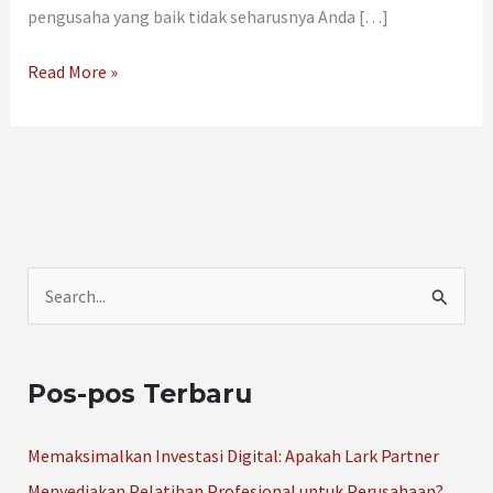
pengusaha yang baik tidak seharusnya Anda […]
Read More »
C
a
r
Pos-pos Terbaru
i
u
Memaksimalkan Investasi Digital: Apakah Lark Partner
n
Menyediakan Pelatihan Profesional untuk Perusahaan?