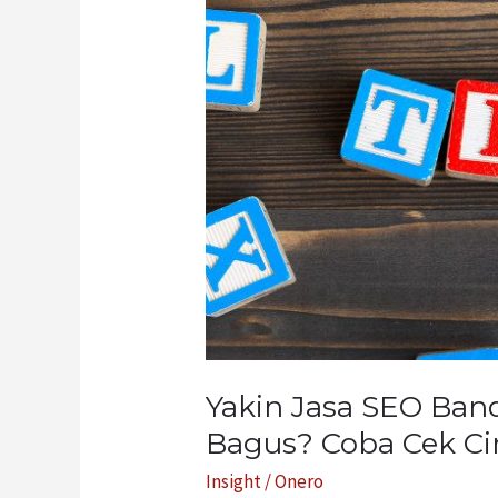
Bandung
Yang
Kamu
Pilih
Bagus?
Coba
Cek
Ciri-
Cirinya
Yakin Jasa SEO Ban
Bagus? Coba Cek Cir
Insight
/
Onero