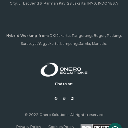
City. Jl. Let Jend S. Parman Kav. 28 Jakarta 11470, INDONESIA
Hybrid Working from:
DKI Jakarta, Tangerang, Bogor, Padang,
Surabaya, Yogyakarta, Lampung, Jambi, Manado.
Find us on:
F
I
L
a
n
i
c
s
n
e
t
k
b
a
e
o
g
d
o
r
i
© 2022 Onero Solutions. All rights reserved
k
a
n
m
Privacy Policy
Cookies Policy