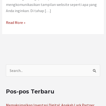
mengkomunikasikan tampilan website seperti apa yang
Anda inginkan. Di tahap […]
Read More »
C
a
r
Pos-pos Terbaru
i
u
Memaksimalkan Investasi Digital: Apakah Lark Partner