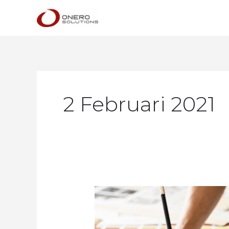
Lewati
ke
konten
2 Februari 2021
Tidak
Hanya
Naikkan