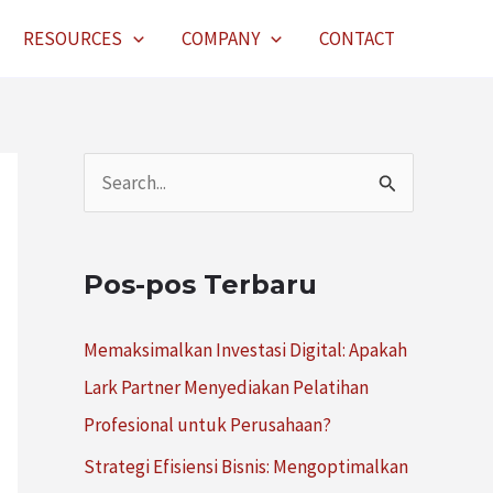
RESOURCES
COMPANY
CONTACT
C
a
r
Pos-pos Terbaru
i
u
Memaksimalkan Investasi Digital: Apakah
n
Lark Partner Menyediakan Pelatihan
t
Profesional untuk Perusahaan?
u
Strategi Efisiensi Bisnis: Mengoptimalkan
k