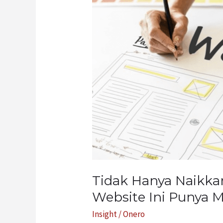
Penjualan,
Jasa
Desain
Website
Ini
Punya
Manfaat
Lainnya
Tidak Hanya Naikkan
Website Ini Punya 
Insight
/
Onero