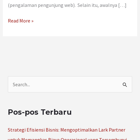
(pengalaman pengunjung web). Selain itu, awalnya […]
Read More »
C
a
r
Pos-pos Terbaru
i
u
Strategi Efisiensi Bisnis: Mengoptimalkan Lark Partner
n
untuk Memangkas Biaya Operasional yang Tersembunyi