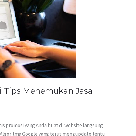
Ini Tips Menemukan Jasa
nis promosi yang Anda buat di website langsung
 Algoritma Google yang terus mengupdate tentu