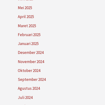
Mei 2025
April 2025
Maret 2025
Februari 2025
Januari 2025
Desember 2024
November 2024
Oktober 2024
September 2024
Agustus 2024
Juli 2024