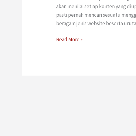
akan menilai setiap konten yang diup
pasti pernah mencari sesuatu mengg
beragam jenis website beserta urut
Read More »