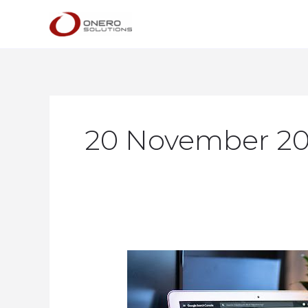
Lewati
ke
konten
20 November 20
Jangan
Asal
Pilih!