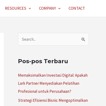
RESOURCES
COMPANY
CONTACT
C
a
r
Pos-pos Terbaru
i
u
Memaksimalkan Investasi Digital: Apakah
n
Lark Partner Menyediakan Pelatihan
t
Profesional untuk Perusahaan?
u
Strategi Efisiensi Bisnis: Mengoptimalkan
k