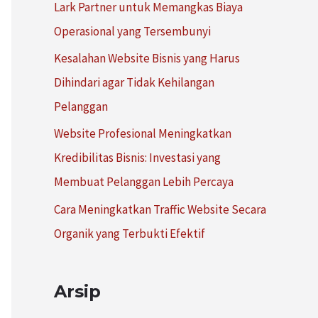
Lark Partner untuk Memangkas Biaya
:
Operasional yang Tersembunyi
Kesalahan Website Bisnis yang Harus
Dihindari agar Tidak Kehilangan
Pelanggan
Website Profesional Meningkatkan
Kredibilitas Bisnis: Investasi yang
Membuat Pelanggan Lebih Percaya
Cara Meningkatkan Traffic Website Secara
Organik yang Terbukti Efektif
Arsip