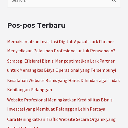
C
a
r
Pos-pos Terbaru
i
u
Memaksimalkan Investasi Digital: Apakah Lark Partner
n
Menyediakan Pelatihan Profesional untuk Perusahaan?
t
Strategi Efisiensi Bisnis: Mengoptimalkan Lark Partner
u
untuk Memangkas Biaya Operasional yang Tersembunyi
k
Kesalahan Website Bisnis yang Harus Dihindari agar Tidak
:
Kehilangan Pelanggan
Website Profesional Meningkatkan Kredibilitas Bisnis:
Investasi yang Membuat Pelanggan Lebih Percaya
Cara Meningkatkan Traffic Website Secara Organik yang