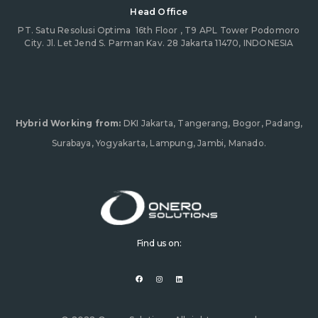
Head Office
PT. Satu Resolusi Optima
16th Floor , T9 APL Tower Podomoro
City. Jl. Let Jend S. Parman Kav. 28 Jakarta 11470, INDONESIA
Hybrid Working from:
DKI Jakarta, Tangerang, Bogor, Padang,
Surabaya, Yogyakarta, Lampung, Jambi, Manado.
Find us on:
F
I
L
a
n
i
c
s
n
e
t
k
b
a
e
o
g
d
o
r
i