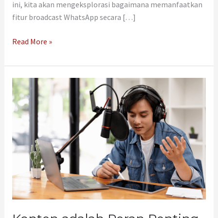
ini, kita akan mengeksplorasi bagaimana memanfaatkan
fitur broadcast WhatsApp secara […]
Read More »
Konten
adalah
Peran
Penting
di
Internet,
Kenali
Pengertian
dan
Jenis-
jenisnya