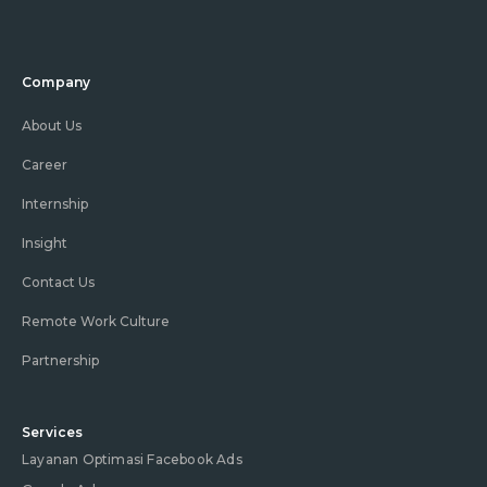
Company
About Us
Career
Internship
Insight
Contact Us
Remote Work Culture
Partnership
Services
Layanan Optimasi Facebook Ads