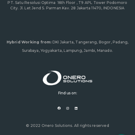
PT. Satu Resolusi Optima
16th Floor , T9 APL Tower Podomoro
City. Jl. Let Jend S. Parman Kav. 28 Jakarta 11470, INDONESIA
Hybrid Working from:
DKI Jakarta, Tangerang, Bogor, Padang,
Surabaya, Yogyakarta, Lampung, Jambi, Manado.
Find us on:
F
I
L
a
n
i
c
s
n
e
t
k
b
a
e
o
g
d
o
r
i
© 2022 Onero Solutions. All rights reserved
k
a
n
m