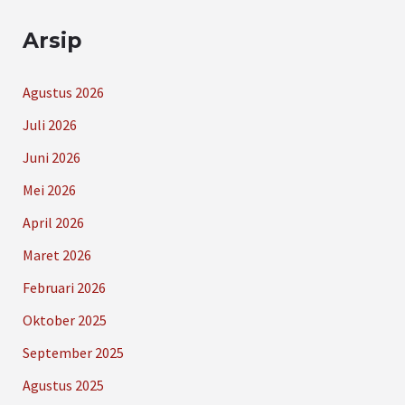
Arsip
Agustus 2026
Juli 2026
Juni 2026
Mei 2026
April 2026
Maret 2026
Februari 2026
Oktober 2025
September 2025
Agustus 2025