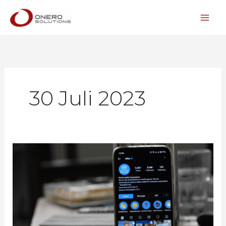
Lewati
ke
konten
30 Juli 2023
25
Ide
Konten
Instagram
Bisnis
2024