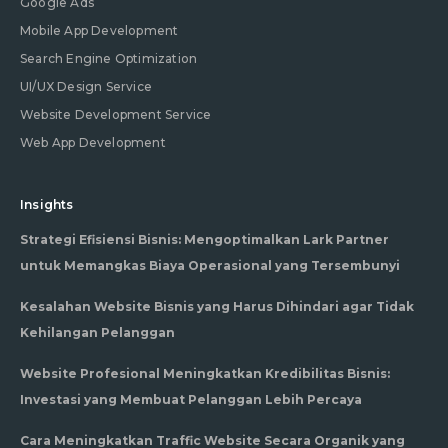
Google Ads
Mobile App Development
Search Engine Optimization
UI/UX Design Service
Website Development Service
Web App Development
Insights
Strategi Efisiensi Bisnis: Mengoptimalkan Lark Partner
untuk Memangkas Biaya Operasional yang Tersembunyi
Kesalahan Website Bisnis yang Harus Dihindari agar Tidak
Kehilangan Pelanggan
Website Profesional Meningkatkan Kredibilitas Bisnis:
Investasi yang Membuat Pelanggan Lebih Percaya
Cara Meningkatkan Traffic Website Secara Organik yang