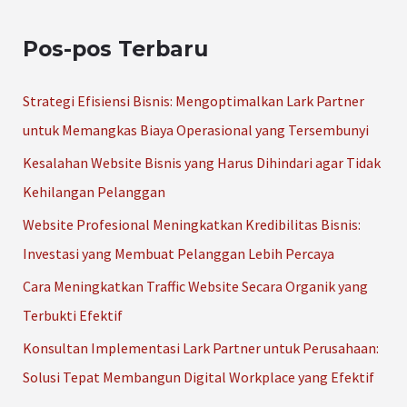
a
r
Pos-pos Terbaru
i
u
Strategi Efisiensi Bisnis: Mengoptimalkan Lark Partner
n
untuk Memangkas Biaya Operasional yang Tersembunyi
t
Kesalahan Website Bisnis yang Harus Dihindari agar Tidak
u
Kehilangan Pelanggan
k
Website Profesional Meningkatkan Kredibilitas Bisnis:
:
Investasi yang Membuat Pelanggan Lebih Percaya
Cara Meningkatkan Traffic Website Secara Organik yang
Terbukti Efektif
Konsultan Implementasi Lark Partner untuk Perusahaan:
Solusi Tepat Membangun Digital Workplace yang Efektif