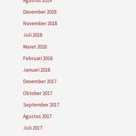
Agustus 2019
Desember 2018
November 2018
Juli 2018
Maret 2018
Februari 2018
Januari 2018
Desember 2017
Oktober 2017
September 2017
Agustus 2017
Juli 2017