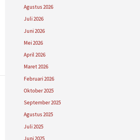
Agustus 2026
Juli 2026
Juni 2026
Mei 2026
April 2026
Maret 2026
Februari 2026
Oktober 2025
September 2025
Agustus 2025
Juli 2025
Juni 2025