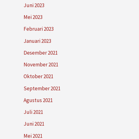
Juni 2023
Mei 2023
Februari 2023
Januari 2023
Desember 2021
November 2021
Oktober 2021
September 2021
Agustus 2021
Juli 2021
Juni 2021
Mei 2021