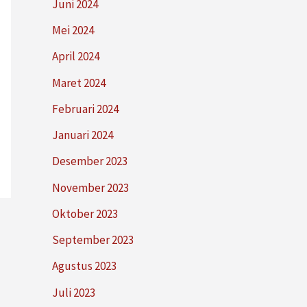
Juni 2024
Mei 2024
April 2024
Maret 2024
Februari 2024
Januari 2024
Desember 2023
November 2023
Oktober 2023
September 2023
Agustus 2023
Juli 2023