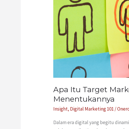
dan
Cara
Menentukannya
Apa Itu Target Mark
Menentukannya
Insight
,
Digital Marketing 101
/
Oner
Dalam era digital yang begitu dinam