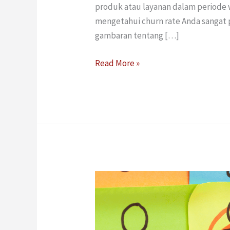
produk atau layanan dalam periode 
mengetahui churn rate Anda sangat 
gambaran tentang […]
Read More »
Apa
Itu
Target
Market