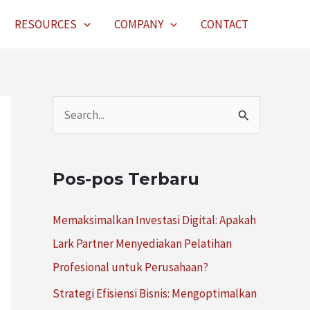
RESOURCES
COMPANY
CONTACT
C
a
r
Pos-pos Terbaru
i
u
Memaksimalkan Investasi Digital: Apakah
n
Lark Partner Menyediakan Pelatihan
t
Profesional untuk Perusahaan?
u
Strategi Efisiensi Bisnis: Mengoptimalkan
k