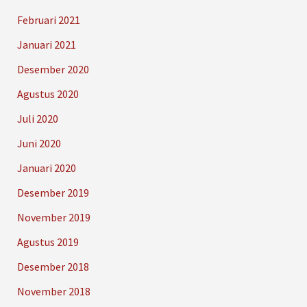
Februari 2021
Januari 2021
Desember 2020
Agustus 2020
Juli 2020
Juni 2020
Januari 2020
Desember 2019
November 2019
Agustus 2019
Desember 2018
November 2018