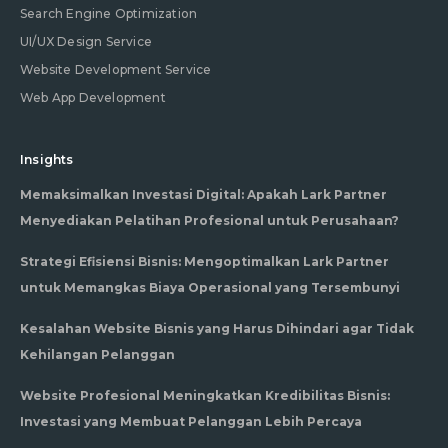
Search Engine Optimization
UI/UX Design Service
Website Development Service
Web App Development
Insights
Memaksimalkan Investasi Digital: Apakah Lark Partner
Menyediakan Pelatihan Profesional untuk Perusahaan?
Strategi Efisiensi Bisnis: Mengoptimalkan Lark Partner
untuk Memangkas Biaya Operasional yang Tersembunyi
Kesalahan Website Bisnis yang Harus Dihindari agar Tidak
Kehilangan Pelanggan
Website Profesional Meningkatkan Kredibilitas Bisnis:
Investasi yang Membuat Pelanggan Lebih Percaya