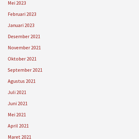
Mei 2023
Februari 2023
Januari 2023
Desember 2021
November 2021
Oktober 2021
September 2021
Agustus 2021
Juli 2021
Juni 2021
Mei 2021
April 2021
Maret 2021