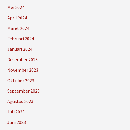
Mei 2024
April 2024
Maret 2024
Februari 2024
Januari 2024
Desember 2023
November 2023
Oktober 2023
September 2023
Agustus 2023
Juli 2023
Juni 2023