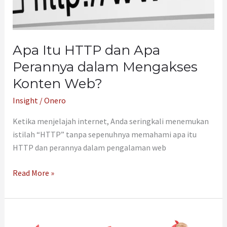
Perannya
dalam
Mengakses
Konten
Apa Itu HTTP dan Apa
Web?
Perannya dalam Mengakses
Konten Web?
Insight
/
Onero
Ketika menjelajah internet, Anda seringkali menemukan
istilah “HTTP” tanpa sepenuhnya memahami apa itu
HTTP dan perannya dalam pengalaman web
Read More »
15