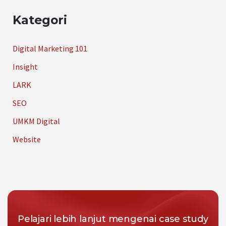
Kategori
Digital Marketing 101
Insight
LARK
SEO
UMKM Digital
Website
Pelajari lebih lanjut mengenai case study