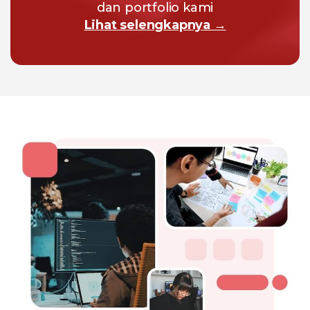
dan portfolio kami
Lihat selengkapnya →