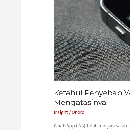
Diblokir
dan
Cara
Mengatasinya
Ketahui Penyebab W
Mengatasinya
Insight
/
Onero
WhatsApp (WA) telah menjadi salah sa