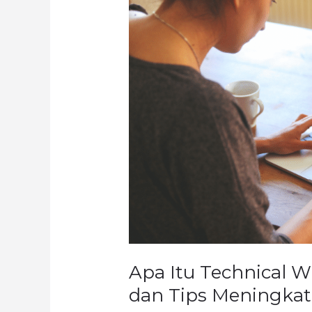
Technical
Writing?
Ketahui
Kegunaan
dan
Tips
Meningkatkan
Skill
Apa Itu Technical 
dan Tips Meningkatk