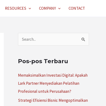
RESOURCES
COMPANY
CONTACT
C
a
r
Pos-pos Terbaru
i
u
Memaksimalkan Investasi Digital: Apakah
n
Lark Partner Menyediakan Pelatihan
t
Profesional untuk Perusahaan?
u
Strategi Efisiensi Bisnis: Mengoptimalkan
k