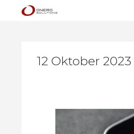
Lewati
ke
konten
12 Oktober 2023
Ketahui
Penyebab
WA