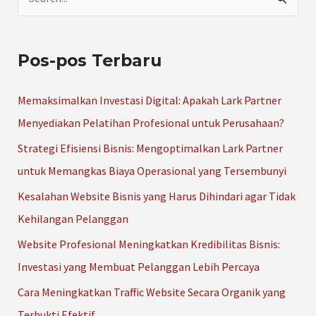
C
a
r
Pos-pos Terbaru
i
u
Memaksimalkan Investasi Digital: Apakah Lark Partner
n
Menyediakan Pelatihan Profesional untuk Perusahaan?
t
Strategi Efisiensi Bisnis: Mengoptimalkan Lark Partner
u
untuk Memangkas Biaya Operasional yang Tersembunyi
k
Kesalahan Website Bisnis yang Harus Dihindari agar Tidak
:
Kehilangan Pelanggan
Website Profesional Meningkatkan Kredibilitas Bisnis:
Investasi yang Membuat Pelanggan Lebih Percaya
Cara Meningkatkan Traffic Website Secara Organik yang
Terbukti Efektif