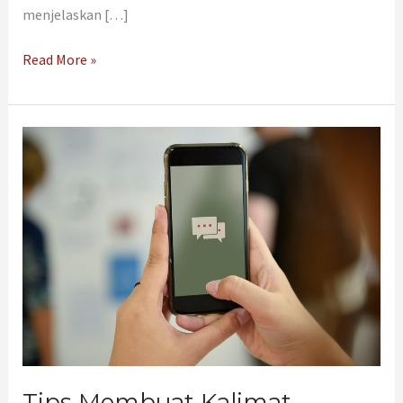
menjelaskan […]
Read More »
Tips
Membuat
Kalimat
Balasan
Otomatis
WhatsApp
yang
Efektif
Tips Membuat Kalimat