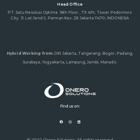
Head Office
PT. Satu Resolusi Optima
16th Floor , T9 APL Tower Podomoro
City. Jl. Let Jend S. Parman Kav. 28 Jakarta 11470, INDONESIA
Hybrid Working from:
DKI Jakarta, Tangerang, Bogor, Padang,
Surabaya, Yogyakarta, Lampung, Jambi, Manado.
Find us on:
F
I
L
a
n
i
c
s
n
e
t
k
b
a
e
o
g
d
o
r
i
© 2022 Onero Solutions. All rights reserved