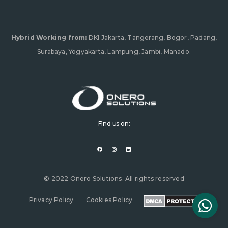
Hybrid Working from:
DKI Jakarta, Tangerang, Bogor, Padang,
Surabaya, Yogyakarta, Lampung, Jambi, Manado.
Find us on:
F
I
L
a
n
i
c
s
n
e
t
k
b
a
e
o
g
d
o
r
i
© 2022 Onero Solutions. All rights reserved
k
a
n
m
Privacy Policy
Cookies Policy