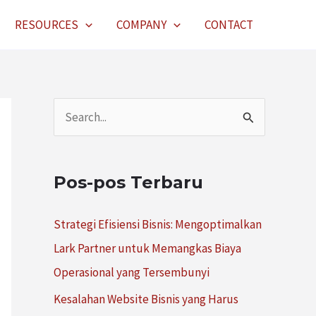
RESOURCES
COMPANY
CONTACT
C
a
r
Pos-pos Terbaru
i
u
Strategi Efisiensi Bisnis: Mengoptimalkan
n
Lark Partner untuk Memangkas Biaya
t
Operasional yang Tersembunyi
u
Kesalahan Website Bisnis yang Harus
k