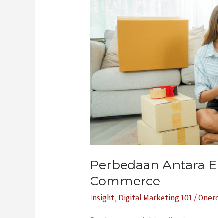
E-
Commerce
dan
Social
Commerce
Perbedaan Antara E
Commerce
Insight
,
Digital Marketing 101
/
Oner