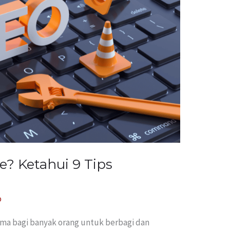
? Ketahui 9 Tips
o
ma bagi banyak orang untuk berbagi dan