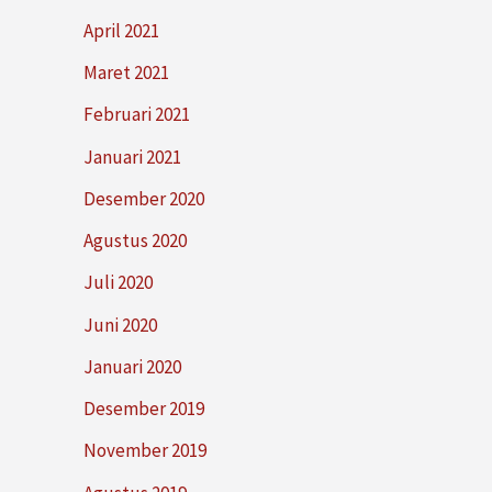
April 2021
Maret 2021
Februari 2021
Januari 2021
Desember 2020
Agustus 2020
Juli 2020
Juni 2020
Januari 2020
Desember 2019
November 2019