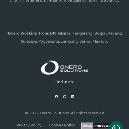
City. Jl. Let Jend S. Parman Kav. 28 Jakarta 11470, INDONESIA
Hybrid Working from:
DKI Jakarta, Tangerang, Bogor, Padang,
Surabaya, Yogyakarta, Lampung, Jambi, Manado.
Find us on:
F
I
L
a
n
i
c
s
n
e
t
k
b
a
e
o
g
d
o
r
i
© 2022 Onero Solutions. All rights reserved
k
a
n
m
Privacy Policy
Cookies Policy