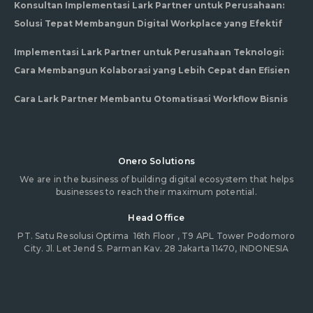
Konsultan Implementasi Lark Partner untuk Perusahaan:
Solusi Tepat Membangun Digital Workplace yang Efektif
Implementasi Lark Partner untuk Perusahaan Teknologi:
Cara Membangun Kolaborasi yang Lebih Cepat dan Efisien
Cara Lark Partner Membantu Otomatisasi Workflow Bisnis
Onero Solutions
We are in the business of building digital ecosystem that helps
businesses to reach their maximum potential.
Head Office
PT. Satu Resolusi Optima
16th Floor , T9 APL Tower Podomoro
City. Jl. Let Jend S. Parman Kav. 28 Jakarta 11470, INDONESIA