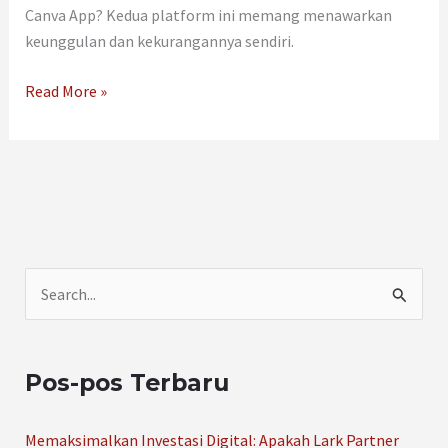
Canva App? Kedua platform ini memang menawarkan
keunggulan dan kekurangannya sendiri.
Read More »
C
a
r
Pos-pos Terbaru
i
u
Memaksimalkan Investasi Digital: Apakah Lark Partner