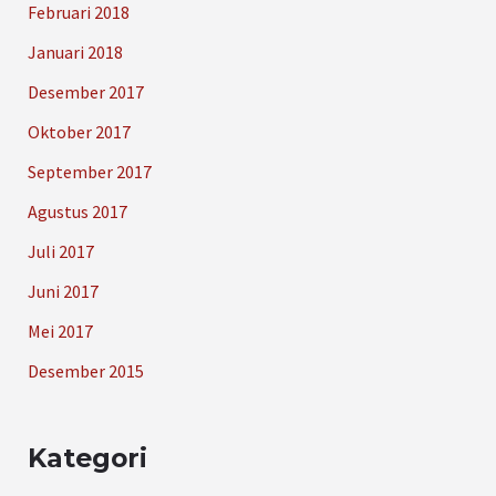
Februari 2018
Januari 2018
Desember 2017
Oktober 2017
September 2017
Agustus 2017
Juli 2017
Juni 2017
Mei 2017
Desember 2015
Kategori