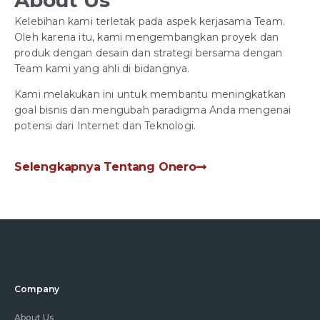
Kelebihan kami terletak pada aspek kerjasama Team.
Oleh karena itu, kami mengembangkan proyek dan
produk dengan desain dan strategi bersama dengan
Team kami yang ahli di bidangnya.
Kami melakukan ini untuk membantu meningkatkan
goal bisnis dan mengubah paradigma Anda mengenai
potensi dari Internet dan Teknologi.
Selengkapnya Tentang Onero
Company
About Us