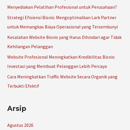
n
Menyediakan Pelatihan Profesional untuk Perusahaan?
t
Strategi Efisiensi Bisnis: Mengoptimalkan Lark Partner
u
untuk Memangkas Biaya Operasional yang Tersembunyi
k
Kesalahan Website Bisnis yang Harus Dihindari agar Tidak
:
Kehilangan Pelanggan
Website Profesional Meningkatkan Kredibilitas Bisnis:
Investasi yang Membuat Pelanggan Lebih Percaya
Cara Meningkatkan Traffic Website Secara Organik yang
Terbukti Efektif
Arsip
Agustus 2026