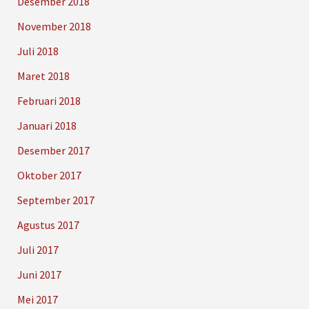
Desember 2018
November 2018
Juli 2018
Maret 2018
Februari 2018
Januari 2018
Desember 2017
Oktober 2017
September 2017
Agustus 2017
Juli 2017
Juni 2017
Mei 2017