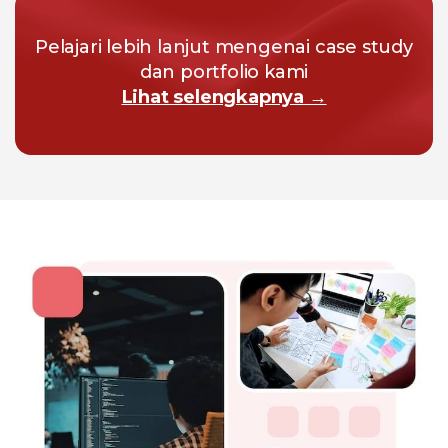
Pelajari lebih lanjut mengenai case study
dan portfolio kami
Lihat selengkapnya →