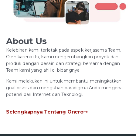
About Us
Kelebihan kami terletak pada aspek kerjasama Team.
Oleh karena itu, kami mengembangkan proyek dan
produk dengan desain dan strategi bersama dengan
Team kami yang ahli di bidangnya.
Kami melakukan ini untuk membantu meningkatkan
goal bisnis dan mengubah paradigma Anda mengenai
potensi dari Internet dan Teknologi.
Selengkapnya Tentang Onero