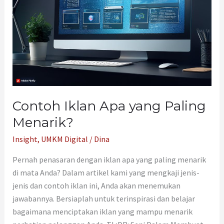
Menarik?
Contoh Iklan Apa yang Paling
Menarik?
Insight
,
UMKM Digital
/
Dina
Pernah penasaran dengan iklan apa yang paling menarik
di mata Anda? Dalam artikel kami yang mengkaji jenis-
jenis dan contoh iklan ini, Anda akan menemukan
jawabannya. Bersiaplah untuk terinspirasi dan belajar
bagaimana menciptakan iklan yang mampu menarik