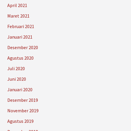
April 2021
Maret 2021
Februari 2021
Januari 2021
Desember 2020
Agustus 2020
Juli 2020
Juni 2020
Januari 2020
Desember 2019
November 2019
Agustus 2019