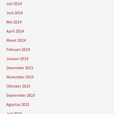
Juli 2024
Juni 2024
Mei 2024
April 2024
Maret 2024
Februari 2024
Januari 2024
Desember 2023
November 2023
Oktober 2023
September 2023
Agustus 2023
Juli 2023