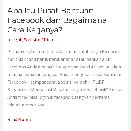
Apa Itu Pusat Bantuan
Facebook dan Bagaimana
Cara Kerjanya?
Insight
,
Website
/
Dina
Pernahkah Anda terjebak dalam masalah login Facebook
dan tidak tahu harus berbuat apa? Atau bahkan akun
Facebook Anda dibajak? Jangan khawatir! Artikel ini akan
menjadi panduan lengkap Anda mengenai Pusat Bantuan
Facebook – tempat semua solusi berakhir! TL;DR:
Bagaimana Mengatasi Masalah Login di Facebook? Ketika
Anda tidak bisa login di facebook, langkah pertama
adalah memeriksa
Read More »