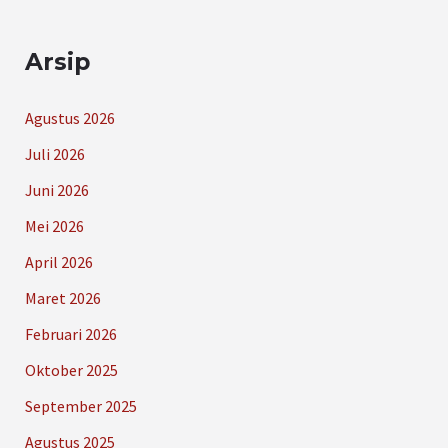
Arsip
Agustus 2026
Juli 2026
Juni 2026
Mei 2026
April 2026
Maret 2026
Februari 2026
Oktober 2025
September 2025
Agustus 2025