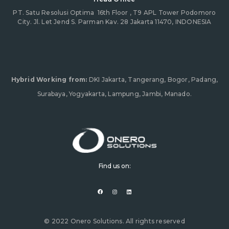
PT. Satu Resolusi Optima
16th Floor , T9 APL Tower Podomoro
City. Jl. Let Jend S. Parman Kav. 28 Jakarta 11470, INDONESIA
Hybrid Working from:
DKI Jakarta, Tangerang, Bogor, Padang,
Surabaya, Yogyakarta, Lampung, Jambi, Manado.
Find us on:
F
I
L
a
n
i
c
s
n
e
t
k
b
a
e
o
g
d
o
r
i
© 2022 Onero Solutions. All rights reserved
k
a
n
m