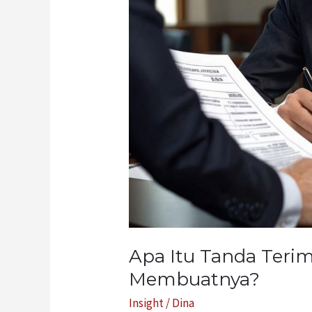
Terima
Barang
dan
Bagaimana
Membuatnya?
Apa Itu Tanda Teri
Membuatnya?
Insight
/
Dina