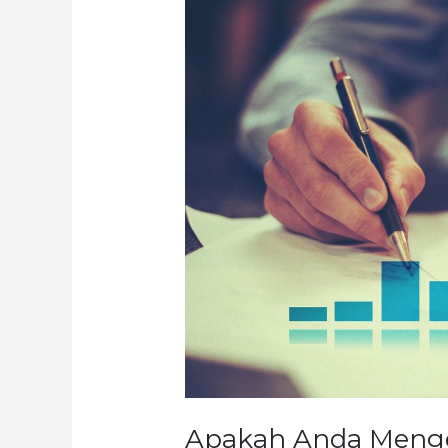
Apakah
Anda
Mengerti
Statistik
Inferensial?
Apakah Anda Mengert