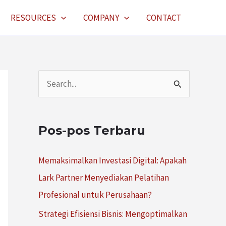
RESOURCES
COMPANY
CONTACT
C
a
r
Pos-pos Terbaru
i
u
Memaksimalkan Investasi Digital: Apakah
n
Lark Partner Menyediakan Pelatihan
t
Profesional untuk Perusahaan?
u
Strategi Efisiensi Bisnis: Mengoptimalkan
k