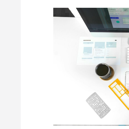
Apa
Itu
Padding
dalam
Bahasa
Pemrograman?