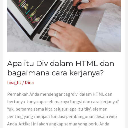
dalam
HTML
dan
bagaimana
cara
kerjanya?
Apa itu Div dalam HTML dan
bagaimana cara kerjanya?
Insight
/
Dina
Pernahkah Anda mendengar tag ‘div’ dalam HTML dan
bertanya-tanya apa sebenarnya fungsi dan cara kerjanya?
Yuk, bersama sama kita telusuri apa itu ‘div’, elemen
penting yang menjadi fondasi pembangunan desain web
Anda. Artikel ini akan ungkap semua yang perlu Anda