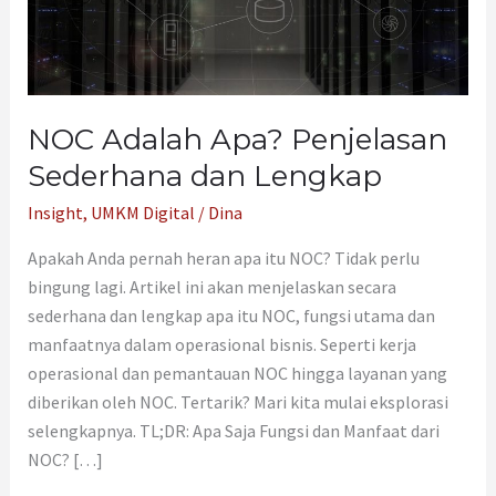
dan
Lengkap
NOC Adalah Apa? Penjelasan
Sederhana dan Lengkap
Insight
,
UMKM Digital
/
Dina
Apakah Anda pernah heran apa itu NOC? Tidak perlu
bingung lagi. Artikel ini akan menjelaskan secara
sederhana dan lengkap apa itu NOC, fungsi utama dan
manfaatnya dalam operasional bisnis. Seperti kerja
operasional dan pemantauan NOC hingga layanan yang
diberikan oleh NOC. Tertarik? Mari kita mulai eksplorasi
selengkapnya. TL;DR: Apa Saja Fungsi dan Manfaat dari
NOC? […]