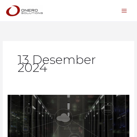
Lewati
ke
konten
13 Desember
2024
NOC
Adalah
Apa?
Penjelasan
Sederhana