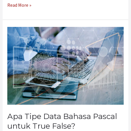
Read More »
Apa
Tipe
Data
Bahasa
Pascal
untuk
True
False?
Apa Tipe Data Bahasa Pascal
untuk True False?