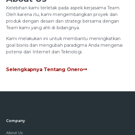
Kelebihan kami terletak pada aspek kerjasama Team.
Oleh karena itu, kami mengembangkan proyek dan
produk dengan desain dan strategi bersama dengan
Team kami yang ahli di bidangnya.
Kami melakukan ini untuk membantu meningkatkan
goal bisnis dan mengubah paradigma Anda mengenai
potensi dari Internet dan Teknologi.
Selengkapnya Tentang Onero
Company
About Us