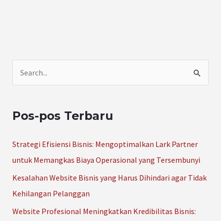
C
a
r
Pos-pos Terbaru
i
u
Strategi Efisiensi Bisnis: Mengoptimalkan Lark Partner
n
untuk Memangkas Biaya Operasional yang Tersembunyi
t
Kesalahan Website Bisnis yang Harus Dihindari agar Tidak
u
Kehilangan Pelanggan
k
Website Profesional Meningkatkan Kredibilitas Bisnis:
: