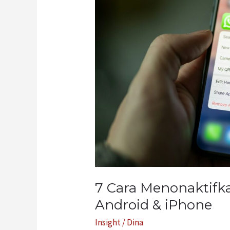
di
Android
&
iPhone
7 Cara Menonaktifk
Android & iPhone
Insight
/
Dina