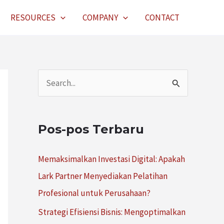
RESOURCES
COMPANY
CONTACT
C
a
r
Pos-pos Terbaru
i
u
Memaksimalkan Investasi Digital: Apakah
n
Lark Partner Menyediakan Pelatihan
t
Profesional untuk Perusahaan?
u
Strategi Efisiensi Bisnis: Mengoptimalkan
k