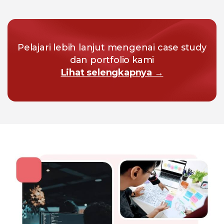
Pelajari lebih lanjut mengenai case study
dan portfolio kami
Lihat selengkapnya →