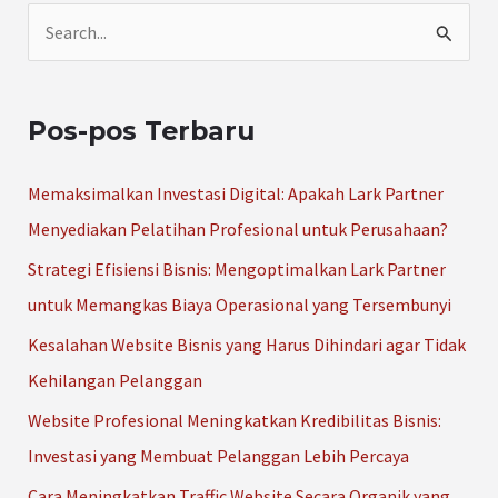
C
a
r
Pos-pos Terbaru
i
u
Memaksimalkan Investasi Digital: Apakah Lark Partner
n
Menyediakan Pelatihan Profesional untuk Perusahaan?
t
Strategi Efisiensi Bisnis: Mengoptimalkan Lark Partner
u
untuk Memangkas Biaya Operasional yang Tersembunyi
k
Kesalahan Website Bisnis yang Harus Dihindari agar Tidak
:
Kehilangan Pelanggan
Website Profesional Meningkatkan Kredibilitas Bisnis:
Investasi yang Membuat Pelanggan Lebih Percaya
Cara Meningkatkan Traffic Website Secara Organik yang