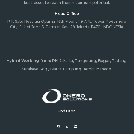
businesses to reach their maximum potential.
Head Office
PT. Satu Resolusi Optima
16th Floor , T9 APL Tower Podomoro
City. Jl. Let Jend S. Parman Kav. 28 Jakarta 11470, INDONESIA
Hybrid Working from:
DKI Jakarta, Tangerang, Bogor, Padang,
Surabaya, Yogyakarta, Lampung, Jambi, Manado.
Find us on:
F
I
L
a
n
i
c
s
n
e
t
k