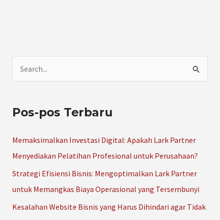
C
a
r
Pos-pos Terbaru
i
u
Memaksimalkan Investasi Digital: Apakah Lark Partner
n
Menyediakan Pelatihan Profesional untuk Perusahaan?
t
Strategi Efisiensi Bisnis: Mengoptimalkan Lark Partner
u
untuk Memangkas Biaya Operasional yang Tersembunyi
k
Kesalahan Website Bisnis yang Harus Dihindari agar Tidak
: