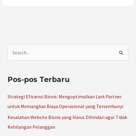
C
a
r
Pos-pos Terbaru
i
u
Strategi Efisiensi Bisnis: Mengoptimalkan Lark Partner
n
untuk Memangkas Biaya Operasional yang Tersembunyi
t
Kesalahan Website Bisnis yang Harus Dihindari agar Tidak
u
Kehilangan Pelanggan
k