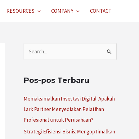
RESOURCES
COMPANY
CONTACT
C
a
r
Pos-pos Terbaru
i
u
Memaksimalkan Investasi Digital: Apakah
n
Lark Partner Menyediakan Pelatihan
t
Profesional untuk Perusahaan?
u
Strategi Efisiensi Bisnis: Mengoptimalkan
k