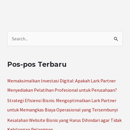
C
a
r
Pos-pos Terbaru
i
u
Memaksimalkan Investasi Digital: Apakah Lark Partner
n
Menyediakan Pelatihan Profesional untuk Perusahaan?
t
Strategi Efisiensi Bisnis: Mengoptimalkan Lark Partner
u
untuk Memangkas Biaya Operasional yang Tersembunyi
k
Kesalahan Website Bisnis yang Harus Dihindari agar Tidak
:
Kehilangan Pelanggan