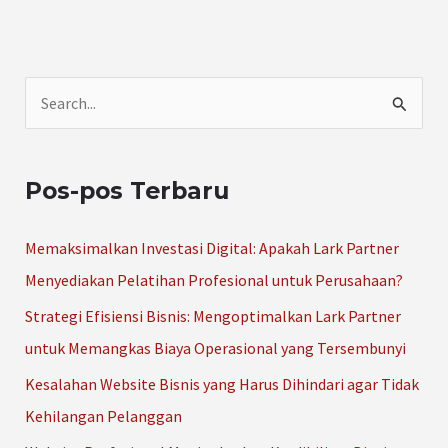
C
a
r
Pos-pos Terbaru
i
u
Memaksimalkan Investasi Digital: Apakah Lark Partner
n
Menyediakan Pelatihan Profesional untuk Perusahaan?
t
Strategi Efisiensi Bisnis: Mengoptimalkan Lark Partner
u
untuk Memangkas Biaya Operasional yang Tersembunyi
k
Kesalahan Website Bisnis yang Harus Dihindari agar Tidak
:
Kehilangan Pelanggan