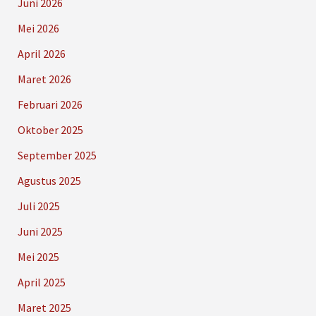
Juni 2026
Mei 2026
April 2026
Maret 2026
Februari 2026
Oktober 2025
September 2025
Agustus 2025
Juli 2025
Juni 2025
Mei 2025
April 2025
Maret 2025