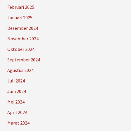
Februari 2025
Januari 2025
Desember 2024
November 2024
Oktober 2024
September 2024
Agustus 2024
Juli 2024
Juni 2024
Mei 2024
April 2024
Maret 2024