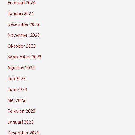
Februari 2024
Januari 2024
Desember 2023
November 2023
Oktober 2023
September 2023
Agustus 2023
Juli 2023
Juni 2023
Mei 2023
Februari 2023
Januari 2023
Desember 2021