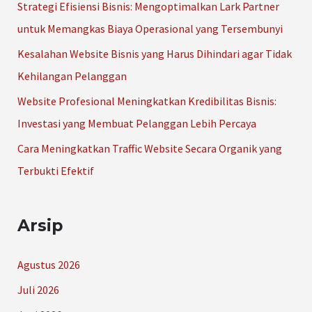
Strategi Efisiensi Bisnis: Mengoptimalkan Lark Partner
u
untuk Memangkas Biaya Operasional yang Tersembunyi
k
Kesalahan Website Bisnis yang Harus Dihindari agar Tidak
:
Kehilangan Pelanggan
Website Profesional Meningkatkan Kredibilitas Bisnis:
Investasi yang Membuat Pelanggan Lebih Percaya
Cara Meningkatkan Traffic Website Secara Organik yang
Terbukti Efektif
Arsip
Agustus 2026
Juli 2026