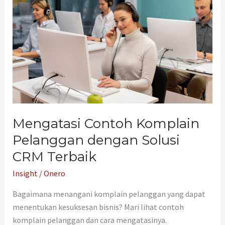
Komplain
Pelanggan
dengan
Solusi
CRM
Terbaik
Mengatasi Contoh Komplain
Pelanggan dengan Solusi
CRM Terbaik
Insight
/
Onero
Bagaimana menangani komplain pelanggan yang dapat
menentukan kesuksesan bisnis? Mari lihat contoh
komplain pelanggan dan cara mengatasinya.