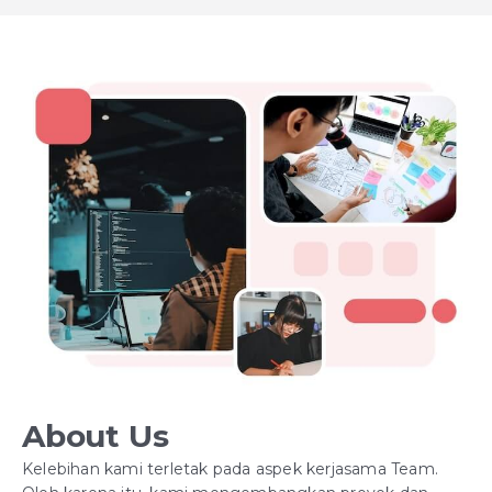
About Us
Kelebihan kami terletak pada aspek kerjasama Team.