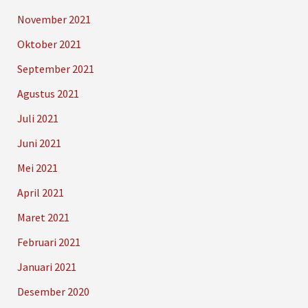
November 2021
Oktober 2021
September 2021
Agustus 2021
Juli 2021
Juni 2021
Mei 2021
April 2021
Maret 2021
Februari 2021
Januari 2021
Desember 2020