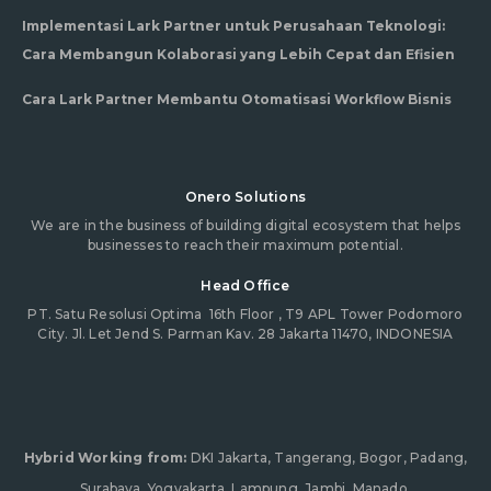
Implementasi Lark Partner untuk Perusahaan Teknologi:
Cara Membangun Kolaborasi yang Lebih Cepat dan Efisien
Cara Lark Partner Membantu Otomatisasi Workflow Bisnis
Onero Solutions
We are in the business of building digital ecosystem that helps
businesses to reach their maximum potential.
Head Office
PT. Satu Resolusi Optima
16th Floor , T9 APL Tower Podomoro
City. Jl. Let Jend S. Parman Kav. 28 Jakarta 11470, INDONESIA
Hybrid Working from:
DKI Jakarta, Tangerang, Bogor, Padang,
Surabaya, Yogyakarta, Lampung, Jambi, Manado.