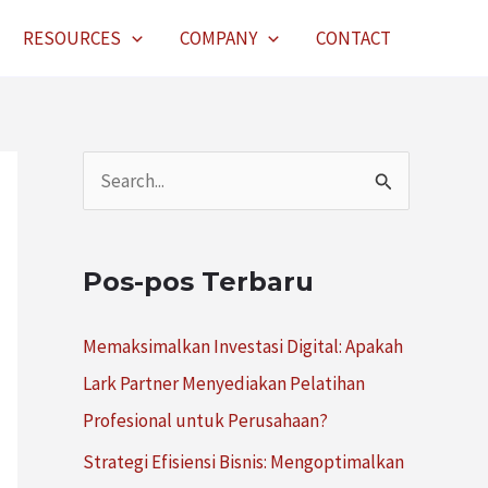
RESOURCES
COMPANY
CONTACT
C
a
r
Pos-pos Terbaru
i
u
Memaksimalkan Investasi Digital: Apakah
n
Lark Partner Menyediakan Pelatihan
t
Profesional untuk Perusahaan?
u
Strategi Efisiensi Bisnis: Mengoptimalkan
k