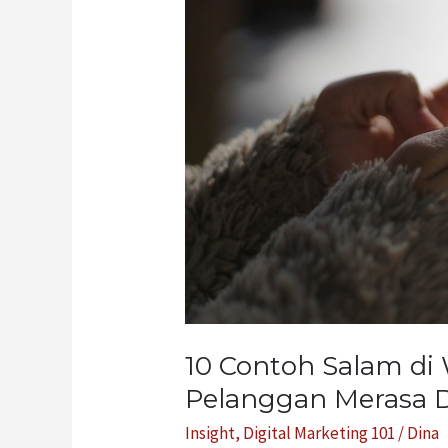
di
WA
Bisnis
yang
Bikin
Pelanggan
Merasa
Dihargai
10 Contoh Salam di 
Pelanggan Merasa D
Insight
,
Digital Marketing 101
/
Dina