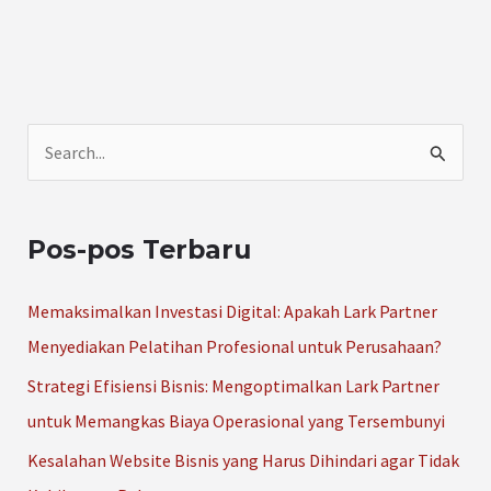
C
a
r
Pos-pos Terbaru
i
u
Memaksimalkan Investasi Digital: Apakah Lark Partner
n
Menyediakan Pelatihan Profesional untuk Perusahaan?
t
Strategi Efisiensi Bisnis: Mengoptimalkan Lark Partner
u
untuk Memangkas Biaya Operasional yang Tersembunyi
k
Kesalahan Website Bisnis yang Harus Dihindari agar Tidak
: