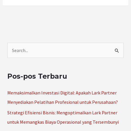
C
a
r
Pos-pos Terbaru
i
u
Memaksimalkan Investasi Digital: Apakah Lark Partner
n
Menyediakan Pelatihan Profesional untuk Perusahaan?
t
Strategi Efisiensi Bisnis: Mengoptimalkan Lark Partner
u
untuk Memangkas Biaya Operasional yang Tersembunyi
k