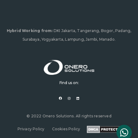
Hybrid Working from:
DKI Jakarta, Tangerang, Bogor, Padang,
Surabaya, Yogyakarta, Lampung, Jambi, Manado.
Find us on:
F
I
L
a
n
i
c
s
n
e
t
k
b
a
e
o
g
d
o
r
i
© 2022 Onero Solutions. All rights reserved
k
a
n
m
Privacy Policy
Cookies Policy