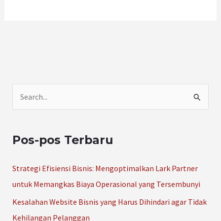
C
a
r
Pos-pos Terbaru
i
u
Strategi Efisiensi Bisnis: Mengoptimalkan Lark Partner
n
untuk Memangkas Biaya Operasional yang Tersembunyi
t
Kesalahan Website Bisnis yang Harus Dihindari agar Tidak
u
Kehilangan Pelanggan