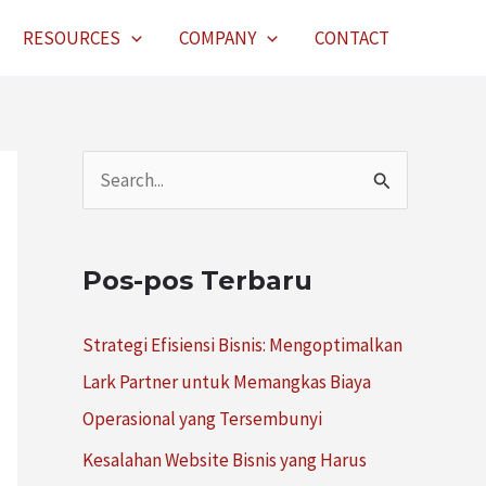
RESOURCES
COMPANY
CONTACT
C
a
r
Pos-pos Terbaru
i
u
Strategi Efisiensi Bisnis: Mengoptimalkan
n
Lark Partner untuk Memangkas Biaya
t
Operasional yang Tersembunyi
u
Kesalahan Website Bisnis yang Harus
k