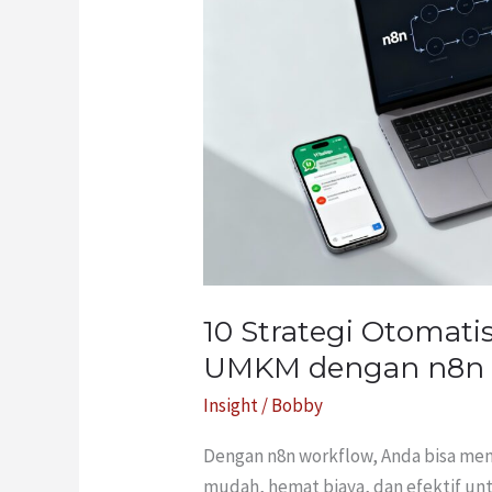
WhatsApp
untuk
UMKM
dengan
n8n
Workflow
10 Strategi Otomat
UMKM dengan n8n 
Insight
/
Bobby
Dengan n8n workflow, Anda bisa me
mudah, hemat biaya, dan efektif unt