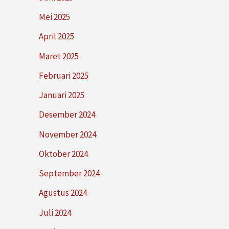
Mei 2025
April 2025
Maret 2025
Februari 2025
Januari 2025
Desember 2024
November 2024
Oktober 2024
September 2024
Agustus 2024
Juli 2024