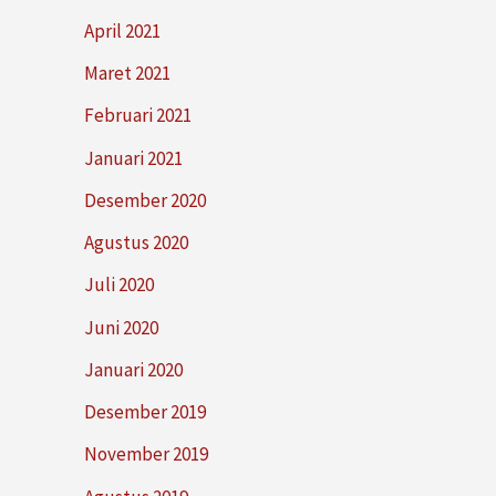
April 2021
Maret 2021
Februari 2021
Januari 2021
Desember 2020
Agustus 2020
Juli 2020
Juni 2020
Januari 2020
Desember 2019
November 2019