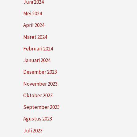
Juni 2024
Mei 2024
April 2024
Maret 2024
Februari 2024
Januari 2024
Desember 2023
November 2023
Oktober 2023
September 2023
Agustus 2023
Juli 2023