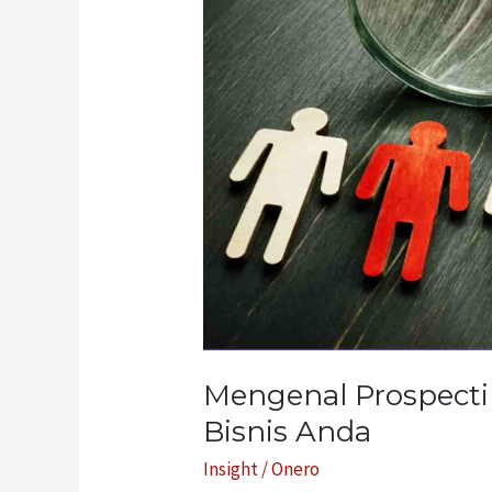
Pentingnya
Bagi
Bisnis
Anda
Mengenal Prospecti
Bisnis Anda
Insight
/
Onero