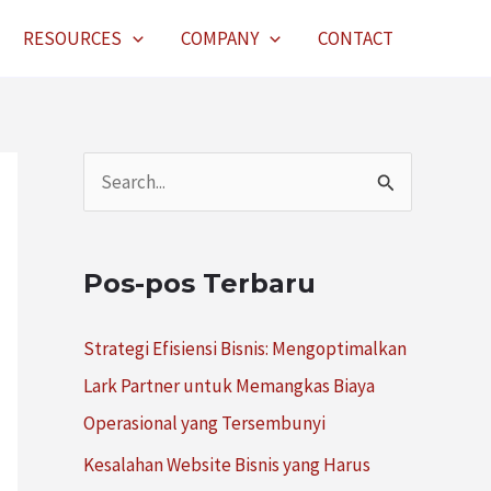
RESOURCES
COMPANY
CONTACT
C
a
r
Pos-pos Terbaru
i
u
Strategi Efisiensi Bisnis: Mengoptimalkan
n
Lark Partner untuk Memangkas Biaya
t
Operasional yang Tersembunyi
u
Kesalahan Website Bisnis yang Harus
k