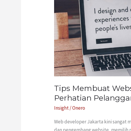
Yang
Ampuh
Mencuri
Perhatian
Pelanggan
Tips Membuat Webs
Perhatian Pelangga
Insight
/
Onero
Web developer Jakarta kini sangat 
dan pengembang website, memilih pe