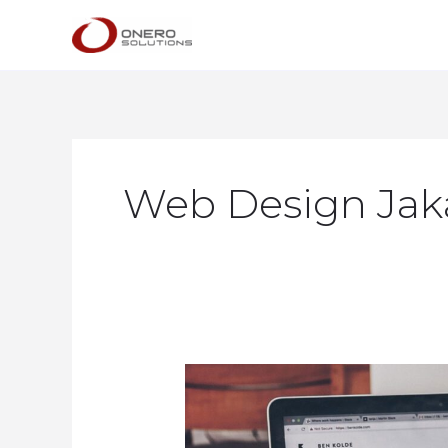
Lewati
ke
konten
Web Design Jak
Tips
Membuat
Website