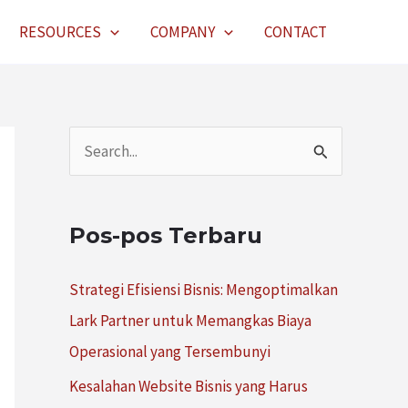
RESOURCES
COMPANY
CONTACT
C
a
r
Pos-pos Terbaru
i
u
Strategi Efisiensi Bisnis: Mengoptimalkan
n
Lark Partner untuk Memangkas Biaya
t
Operasional yang Tersembunyi
u
Kesalahan Website Bisnis yang Harus
k