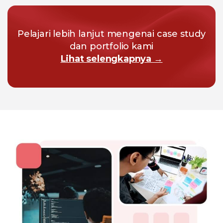
Pelajari lebih lanjut mengenai case study
dan portfolio kami
Lihat selengkapnya →