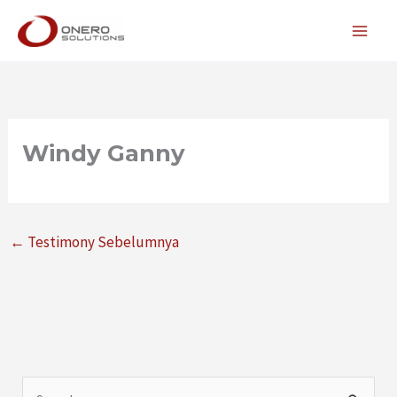
Lewati
ke
konten
Windy Ganny
←
Testimony Sebelumnya