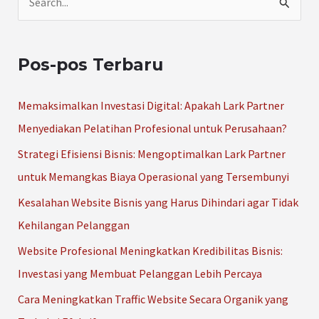
C
a
r
Pos-pos Terbaru
i
u
Memaksimalkan Investasi Digital: Apakah Lark Partner
n
Menyediakan Pelatihan Profesional untuk Perusahaan?
t
Strategi Efisiensi Bisnis: Mengoptimalkan Lark Partner
u
untuk Memangkas Biaya Operasional yang Tersembunyi
k
Kesalahan Website Bisnis yang Harus Dihindari agar Tidak
:
Kehilangan Pelanggan
Website Profesional Meningkatkan Kredibilitas Bisnis:
Investasi yang Membuat Pelanggan Lebih Percaya
Cara Meningkatkan Traffic Website Secara Organik yang